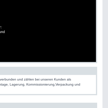
r:
und
rie verbunden und zählen bei unseren Kunden als
Montage, Lagerung, Kommissionierung,Verpackung und