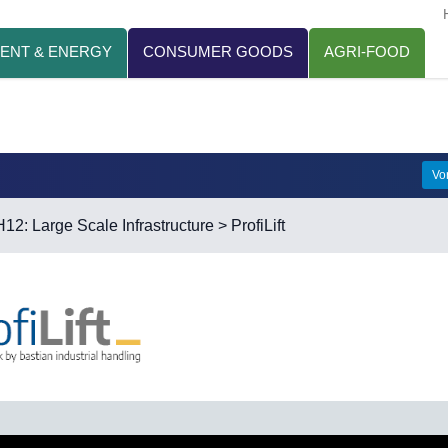
ENT & ENERGY
CONSUMER GOODS
AGRI-FOOD
Vo
H12: Large Scale Infrastructure
> ProfiLift