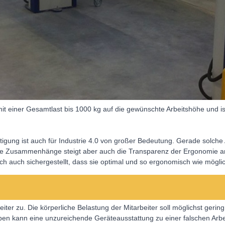
mit einer Gesamtlast bis 1000 kg auf die gewünschte Arbeitshöhe und ist
tigung ist auch für Industrie 4.0 von großer Bedeutung. Gerade solche
tale Zusammenhänge steigt aber auch die Transparenz der Ergonomie am
ßlich auch sichergestellt, dass sie optimal und so ergonomisch wie mögl
er zu. Die körperliche Belastung der Mitarbeiter soll möglichst geri
ben kann eine unzureichende Geräteausstattung zu einer falschen Arb