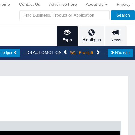
Home
Contact Us
Advertise here
About Us
Privacy
Search
Expo
Highlights
News
...DS AUTOMOTION
W1: ProfiLift
...
rheriger
Nächster