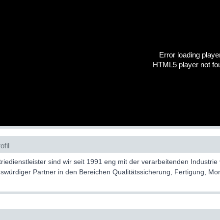
Error loading playe
HTML5 player not fo
fil
triedienstleister sind wir seit 1991 eng mit der verarbeitenden Indust
nswürdiger Partner in den Bereichen Qualitätssicherung, Fertigung, 