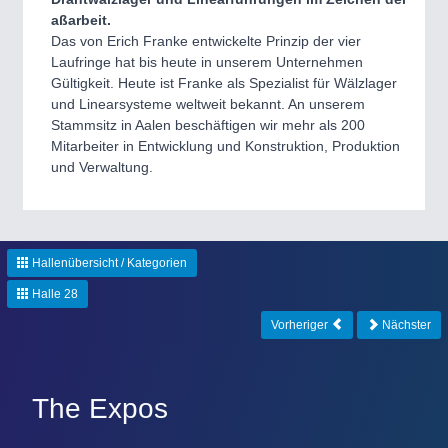
CNC, Welding and Casting
aßarbeit.
Das von Erich Franke entwickelte Prinzip der vier
Laufringe hat bis heute in unserem Unternehmen
Gültigkeit. Heute ist Franke als Spezialist für Wälzlager
MOTION
21XX
und Linearsysteme weltweit bekannt. An unserem
Motors & Electric Motion
Stammsitz in Aalen beschäftigen wir mehr als 200
Mitarbeiter in Entwicklung und Konstruktion, Produktion
und Verwaltung.
PROCESS INDUSTRY
21XX
Process, Plastics, Chemicals and Pumps
Hallenübersicht / Kategorien
Halle 28
PLASTICS
21XX
Process, Plastics, Chemicals and Pumps
Vorheriger
Nächster
The Expos
ROBOTICS
21XX
Industrial Robotics & Research