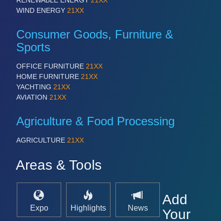
PROCESS INDUSTRY 21XX
WIND ENERGY
21XX
QUALITY & TESTING 21XX
ROBOTICS 21XX
Consumer Goods, Furniture &
SENSORS & CONTROLS 21XX
TEXTILE 21XX
Sports
VISION 21XX
OFFICE FURNITURE
21XX
HOME FURNITURE
21XX
YACHTING
21XX
AVIATION
21XX
Agriculture & Food Processing
AGRICULTURE
21XX
Areas & Tools
Add
Expo
Highlights
News
Your