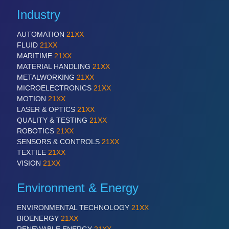
Industry
SENSORS & CONTROLS
21XX
AUTOMATION
21XX
Processing & Motion Sensors
FLUID
21XX
MARITIME
21XX
MATERIAL HANDLING
21XX
METALWORKING
21XX
VISION
21XX
MICROELECTRONICS
21XX
Cameras & Vision Components
MOTION
21XX
LASER & OPTICS
21XX
QUALITY & TESTING
21XX
All Industry Categories
ROBOTICS
21XX
AUTOMATION 21XX
SENSORS & CONTROLS
21XX
FLUID 21XX
TEXTILE
21XX
IOT & INDUSTRY 4.0
VISION
21XX
MARITIME 21XX
MATERIAL HANDLING 21XX
Environment & Energy
MICROELECTRONICS 21XX
MOTION 21XX
ENVIRONMENTAL TECHNOLOGY
21XX
LASER & OPTICS 21XX
BIOENERGY
21XX
PLASTICS 21XX
RENEWABLE ENERGY
21XX