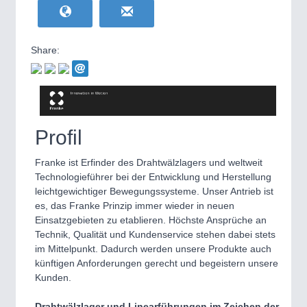
HOME FURNITURE
21XX
Home Furniture & Equipment
WIND ENERGY
21XX
Share:
Wind Turbines, Components, Services
YACHTING
21XX
Yachting & Water Sports
BIOENERGY
21XX
IOT & INDUSTRY
4.0
Biomass, Biogas, Biofuel & CHP
Profil
IOT, Industrial Internet & Industry 4.0
AVIATION
21XX
Franke ist Erfinder des Drahtwälzlagers und weltweit
Airplanes & Industry Suppliers
Technologieführer bei der Entwicklung und Herstellung
leichtgewichtiger Bewegungssysteme. Unser Antrieb ist
es, das Franke Prinzip immer wieder in neuen
Einsatzgebieten zu etablieren. Höchste Ansprüche an
Technik, Qualität und Kundenservice stehen dabei stets
im Mittelpunkt. Dadurch werden unsere Produkte auch
künftigen Anforderungen gerecht und begeistern unsere
Kunden.
METALWORKING
21XX
Drahtwälzlager und Linearführungen im Zeichen der