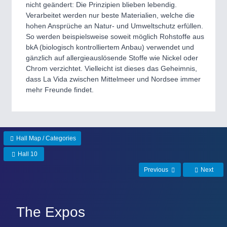
nicht geändert: Die Prinzipien blieben lebendig.
Verarbeitet werden nur beste Materialien, welche die
SENSORS & CONTROLS
21XX
hohen Ansprüche an Natur- und Umweltschutz erfüllen.
Processing & Motion Sensors
So werden beispielsweise soweit möglich Rohstoffe aus
bkA (biologisch kontrolliertem Anbau) verwendet und
gänzlich auf allergieauslösende Stoffe wie Nickel oder
Chrom verzichtet. Vielleicht ist dieses das Geheimnis,
VISION
21XX
dass La Vida zwischen Mittelmeer und Nordsee immer
Cameras & Vision Components
mehr Freunde findet.
All Industry Categories
AUTOMATION 21XX
FLUID 21XX
Hall Map / Categories
IOT & INDUSTRY 4.0
Hall 10
MARITIME 21XX
MATERIAL HANDLING 21XX
Previous
Next
MICROELECTRONICS 21XX
MOTION 21XX
LASER & OPTICS 21XX
The Expos
PLASTICS 21XX
PROCESS INDUSTRY 21XX