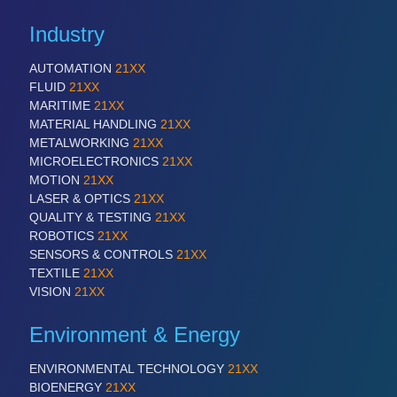
QUALITY & TESTING 21XX
Industry
ROBOTICS 21XX
SENSORS & CONTROLS 21XX
TEXTILE 21XX
AUTOMATION
21XX
VISION 21XX
FLUID
21XX
MARITIME
21XX
MATERIAL HANDLING
21XX
METALWORKING
21XX
MICROELECTRONICS
21XX
MOTION
21XX
LASER & OPTICS
21XX
QUALITY & TESTING
21XX
ROBOTICS
21XX
SENSORS & CONTROLS
21XX
TEXTILE
21XX
VISION
21XX
Environment & Energy
ENVIRONMENTAL TECHNOLOGY
21XX
BIOENERGY
21XX