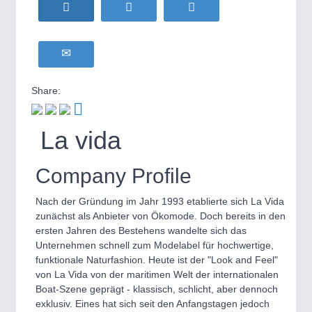
HOME FURNITURE
21XX
Home Furniture & Equipment
WIND ENERGY
21XX
MOTION
21XX
Wind Turbines, Components, Services
Motors & Electric Motion
YACHTING
21XX
Share:
Yachting & Water Sports
BIOENERGY
21XX
PROCESS INDUSTRY
21XX
La vida
Biomass, Biogas, Biofuel & CHP
Process, Plastics, Chemicals and Pumps
AVIATION
21XX
Airplanes & Industry Suppliers
Company Profile
PLASTICS
21XX
Nach der Gründung im Jahr 1993 etablierte sich La Vida
Process, Plastics, Chemicals and Pumps
zunächst als Anbieter von Ökomode. Doch bereits in den
ersten Jahren des Bestehens wandelte sich das
Unternehmen schnell zum Modelabel für hochwertige,
funktionale Naturfashion. Heute ist der "Look and Feel"
ROBOTICS
21XX
von La Vida von der maritimen Welt der internationalen
Industrial Robotics & Research
Boat-Szene geprägt - klassisch, schlicht, aber dennoch
exklusiv. Eines hat sich seit den Anfangstagen jedoch