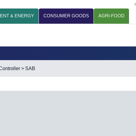
ENT & ENERGY
CONSUMER GOODS
AGRI-FOOD
ontroller
> SAB