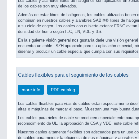
Los cables y alambres libres de halógenos son aplicables en zonas 
de los cables son muy elevados.
Además de estar libres de halógenos, los cables utilizados tienen 
combinan en nuestros cables y alambres SABIX® libres de halógen
a su ciclo de origen. Los cables con cubierta exterior FRNC evitan
densidad del humo según IEC, EN, VDE y BS.
En la siguiente visión general nos gustaría darle una visión genera
encuentra un cable LSZH apropiado para su aplicación especial, p
diseñar y producir un cable especial que cumpla con sus requisitos
Cables flexibles para el seguimiento de los cables
more info
PDF catalog
Los cables flexibles para vías de cables están especialmente dise
altas o máquinas de marcar el paso. Muestran una muy buena dura
Los cables para rieles de cable se producen especialmente para apl
reconocimiento de UL, la aprobación de CSA y VDE, este cable reflej
Nuestros cables altamente flexibles son adecuados para un uso con
de cables para mejorar la eficiencia de sus máquinas y aparatos y,