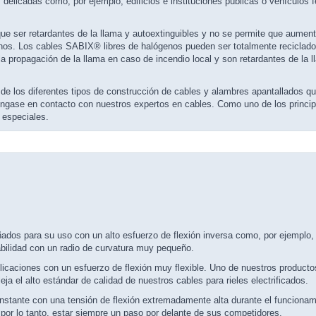
delicadas como, por ejemplo, edificios e instituciones públicas o vehículos f
que ser retardantes de la llama y autoextinguibles y no se permite que aument
os. Los cables SABIX® libres de halógenos pueden ser totalmente reciclad
 la propagación de la llama en caso de incendio local y son retardantes de l
l de los diferentes tipos de construcción de cables y alambres apantallados qu
óngase en contacto con nuestros expertos en cables. Como uno de los princip
 especiales.
ñados para su uso con un alto esfuerzo de flexión inversa como, por ejemplo
bilidad con un radio de curvatura muy pequeño.
icaciones con un esfuerzo de flexión muy flexible. Uno de nuestros productos
a el alto estándar de calidad de nuestros cables para rieles electrificados.
stante con una tensión de flexión extremadamente alta durante el funcionami
 por lo tanto, estar siempre un paso por delante de sus competidores.