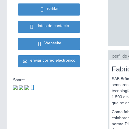
rerfilar
datos de contacto
Webseite
perfil d
enviar correo electrónico
Fabri
SAB Bröck
Share:
sensores.
tecnolog
1.500 dis
que se ad
Como fabr
colaborac
norma DI