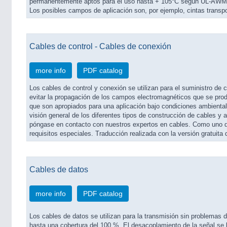
permanentemente aptos para el uso hasta + 105°C según UL-AWM y 
Los posibles campos de aplicación son, por ejemplo, cintas transpo
Cables de control - Cables de conexión
more info
PDF catalog
Los cables de control y conexión se utilizan para el suministro de c
evitar la propagación de los campos electromagnéticos que se pr
que son apropiados para una aplicación bajo condiciones ambientales
visión general de los diferentes tipos de construcción de cables y 
póngase en contacto con nuestros expertos en cables. Como uno de
requisitos especiales. Traducción realizada con la versión gratuit
Cables de datos
more info
PDF catalog
Los cables de datos se utilizan para la transmisión sin problemas
hasta una cobertura del 100 %. El desacoplamiento de la señal se 