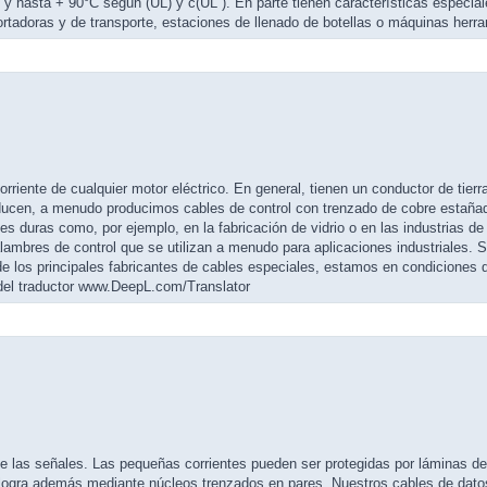
hasta + 90°C según (UL) y c(UL ). En parte tienen características especia
rtadoras y de transporte, estaciones de llenado de botellas o máquinas herr
orriente de cualquier motor eléctrico. En general, tienen un conductor de tierr
oducen, a menudo producimos cables de control con trenzado de cobre estaña
 duras como, por ejemplo, en la fabricación de vidrio o en las industrias de 
alambres de control que se utilizan a menudo para aplicaciones industriales. 
 los principales fabricantes de cables especiales, estamos en condiciones d
a del traductor www.DeepL.com/Translator
 de las señales. Las pequeñas corrientes pueden ser protegidas por láminas d
logra además mediante núcleos trenzados en pares. Nuestros cables de datos 