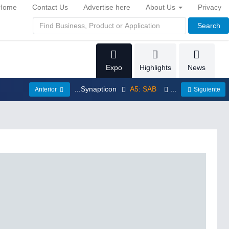
Home
Contact Us
Advertise here
About Us
Privacy
Search
Expo
Highlights
News
...Synapticon
A5: SAB
...
Anterior
Siguiente