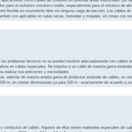
 aplicaciones como cables de conexión en diversas áreas industriales, por eje
s para un esfuerzo mecánico medio, especialmente para el esfuerzo de abras
nte flexible en movimiento libre sin ninguna carga de tracción. Los cables de 
, también son aplicables en salas secas, húmedas y mojadas, en zonas con rie
que los problemas técnicos no se pueden resolver adecuadamente con cables 
alista en cables especiales. No importa si un cable de nuestra gama estándar 
a realizar sus peticiones y necesidades.
d que, además de nuestra amplia gama de productos estándar de cables, es un
 500 m, en ciertas dimensiones ya para 100 m - exactamente de acuerdo a su
y conductos de cables. Algunos de ellos tienen materiales especiales de cubie