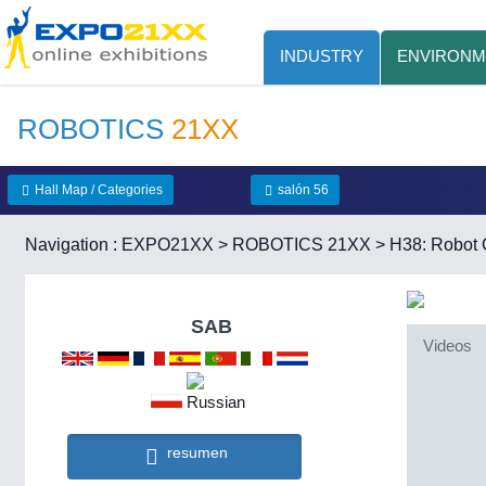
INDUSTRY
ENVIRONM
ROBOTICS
21XX
Hall Map / Categories
salón 56
Navigation :
EXPO21XX
>
ROBOTICS 21XX
>
H38: Robot C
SAB
Videos
resumen