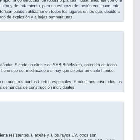
mplo, la construcción de robots o plantas industriales, así como la
ión y de frotamiento, para un esfuerzo de torsión continuamente
torsión pueden utilizarse en todos los lugares en los que, debido a
sgo de explosión y a bajas temperaturas.
estándar. Siendo un cliente de SAB Bröckskes, obtendrá de todas
tiene que ser modificado o si hay que diseñar un cable híbrido
o de nuestros puntos fuertes especiales. Producimos casi todos los
s demandas de construcción individuales.
rta resistentes al aceite y a los rayos UV, otros son