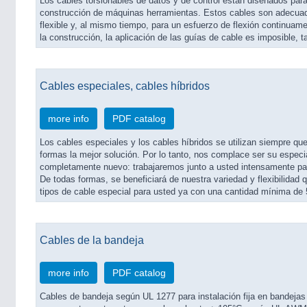
Los cables torsionables de datos y de control están diseñados para
construcción de máquinas herramientas. Estos cables son adecuado
flexible y, al mismo tiempo, para un esfuerzo de flexión continuame
la construcción, la aplicación de las guías de cable es imposible
Cables especiales, cables híbridos
more info
PDF catalog
Los cables especiales y los cables híbridos se utilizan siempre 
formas la mejor solución. Por lo tanto, nos complace ser su especi
completamente nuevo: trabajaremos junto a usted intensamente par
De todas formas, se beneficiará de nuestra variedad y flexibilida
tipos de cable especial para usted ya con una cantidad mínima de
Cables de la bandeja
more info
PDF catalog
Cables de bandeja según UL 1277 para instalación fija en bandejas 