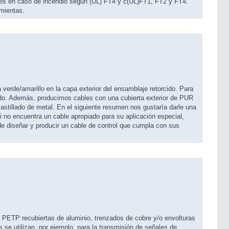
les en caso de incendio según (UL) FT4 y c(UL)FT1, FT2 y FT4.
amientas.
a verde/amarillo en la capa exterior del ensamblaje retorcido. Para
do. Además, producimos cables con una cubierta exterior de PUR
astillado de metal. En el siguiente resumen nos gustaría darle una
Si no encuentra un cable apropiado para su aplicación especial,
e diseñar y producir un cable de control que cumpla con sus
e PETP recubiertas de aluminio, trenzados de cobre y/o envolturas
se utilizan, por ejemplo, para la transmisión de señales de