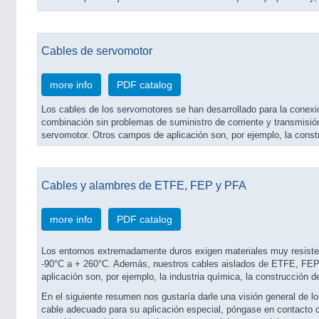
Cables de servomotor
more info
PDF catalog
Los cables de los servomotores se han desarrollado para la conex
combinación sin problemas de suministro de corriente y transmisión
servomotor. Otros campos de aplicación son, por ejemplo, la constr
Cables y alambres de ETFE, FEP y PFA
more info
PDF catalog
Los entornos extremadamente duros exigen materiales muy resiste
-90°C a + 260°C. Además, nuestros cables aislados de ETFE, FEP 
aplicación son, por ejemplo, la industria química, la construcción 
En el siguiente resumen nos gustaría darle una visión general de lo
cable adecuado para su aplicación especial, póngase en contacto c