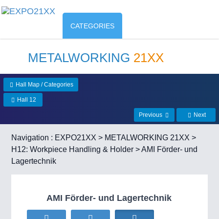
CATEGORIES
METALWORKING
21XX
Hall Map / Categories
Hall 12
Previous
Next
Navigation :
EXPO21XX
>
METALWORKING 21XX
>
H12: Workpiece Handling & Holder
> AMI Förder- und
Lagertechnik
AMI Förder- und Lagertechnik