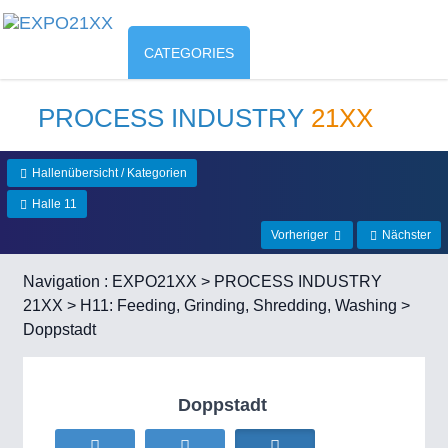
CATEGORIES
PROCESS INDUSTRY
21XX
Hallenübersicht / Kategorien
Halle 11
Vorheriger
Nächster
Navigation :
EXPO21XX
>
PROCESS INDUSTRY
21XX
>
H11: Feeding, Grinding, Shredding, Washing
>
Doppstadt
Doppstadt