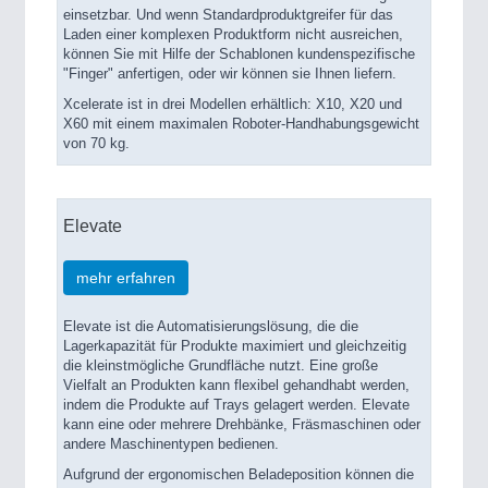
einsetzbar. Und wenn Standardproduktgreifer für das
VISION
21XX
Laden einer komplexen Produktform nicht ausreichen,
können Sie mit Hilfe der Schablonen kundenspezifische
Cameras & Vision Components
"Finger" anfertigen, oder wir können sie Ihnen liefern.
Xcelerate ist in drei Modellen erhältlich: X10, X20 und
All Industry Categories
X60 mit einem maximalen Roboter-Handhabungsgewicht
AUTOMATION 21XX
von 70 kg.
FLUID 21XX
IOT & INDUSTRY 4.0
MARITIME 21XX
Elevate
MATERIAL HANDLING 21XX
MICROELECTRONICS 21XX
mehr erfahren
MOTION 21XX
LASER & OPTICS 21XX
PLASTICS 21XX
Elevate ist die Automatisierungslösung, die die
PROCESS INDUSTRY 21XX
Lagerkapazität für Produkte maximiert und gleichzeitig
die kleinstmögliche Grundfläche nutzt. Eine große
QUALITY & TESTING 21XX
Vielfalt an Produkten kann flexibel gehandhabt werden,
ROBOTICS 21XX
indem die Produkte auf Trays gelagert werden. Elevate
SENSORS & CONTROLS 21XX
kann eine oder mehrere Drehbänke, Fräsmaschinen oder
TEXTILE 21XX
andere Maschinentypen bedienen.
VISION 21XX
Aufgrund der ergonomischen Beladeposition können die