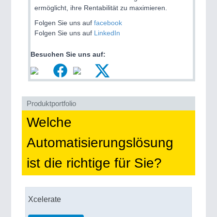
ermöglicht, ihre Rentabilität zu maximieren.
Folgen Sie uns auf
facebook
PROCESS INDUSTRY
21XX
Folgen Sie uns auf
LinkedIn
Process, Plastics, Chemicals and Pumps
Besuchen Sie uns auf:
Produktportfolio
Welche
Automatisierungslösung
PLASTICS
21XX
ist die richtige für Sie?
Process, Plastics, Chemicals and Pumps
Xcelerate