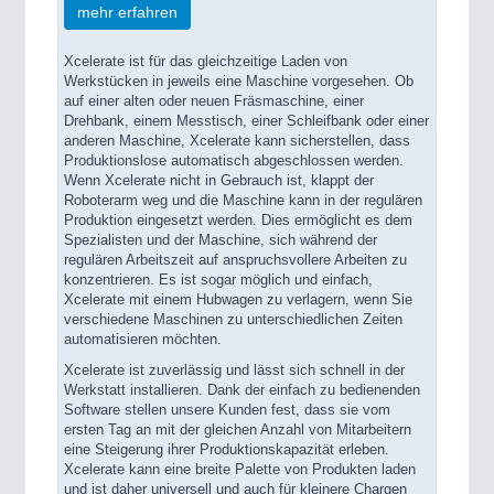
mehr erfahren
Xcelerate ist für das gleichzeitige Laden von
Werkstücken in jeweils eine Maschine vorgesehen. Ob
auf einer alten oder neuen Fräsmaschine, einer
Drehbank, einem Messtisch, einer Schleifbank oder einer
ROBOTICS
21XX
anderen Maschine, Xcelerate kann sicherstellen, dass
Industrial Robotics & Research
Produktionslose automatisch abgeschlossen werden.
Wenn Xcelerate nicht in Gebrauch ist, klappt der
Roboterarm weg und die Maschine kann in der regulären
Produktion eingesetzt werden. Dies ermöglicht es dem
Spezialisten und der Maschine, sich während der
regulären Arbeitszeit auf anspruchsvollere Arbeiten zu
konzentrieren. Es ist sogar möglich und einfach,
Xcelerate mit einem Hubwagen zu verlagern, wenn Sie
verschiedene Maschinen zu unterschiedlichen Zeiten
automatisieren möchten.
Xcelerate ist zuverlässig und lässt sich schnell in der
Werkstatt installieren. Dank der einfach zu bedienenden
Software stellen unsere Kunden fest, dass sie vom
SENSORS & CONTROLS
21XX
ersten Tag an mit der gleichen Anzahl von Mitarbeitern
Processing & Motion Sensors
eine Steigerung ihrer Produktionskapazität erleben.
Xcelerate kann eine breite Palette von Produkten laden
und ist daher universell und auch für kleinere Chargen